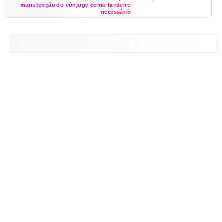
manutenção do cônjuge como herdeiro
necessário